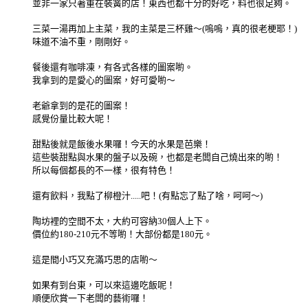
並非一家只著重在裝簧的店！東西也都十分的好吃，料也很足夠。
三菜一湯再加上主菜，我的主菜是三杯雞～(嗚嗚，真的很老梗耶！)
味道不油不重，剛剛好。
餐後還有咖啡凍，有各式各樣的圖案喲。
我拿到的是愛心的圖案，好可愛喲～
老爺拿到的是花的圖案！
感覺份量比較大呢！
甜點後就是飯後水果囉！今天的水果是芭樂！
這些裝甜點與水果的盤子以及碗，也都是老闆自己燒出來的喲！
所以每個都長的不一樣，很有特色！
還有飲料，我點了柳橙汁.....吧！(有點忘了點了啥，呵呵～)
陶坊裡的空間不太，大約可容納30個人上下。
價位約180-210元不等喲！大部份都是180元。
這是間小巧又充滿巧思的店喲～
如果有到台東，可以來這邊吃飯呢！
順便欣賞一下老闆的藝術囉！