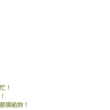
忙！
！
份都摸給妳！