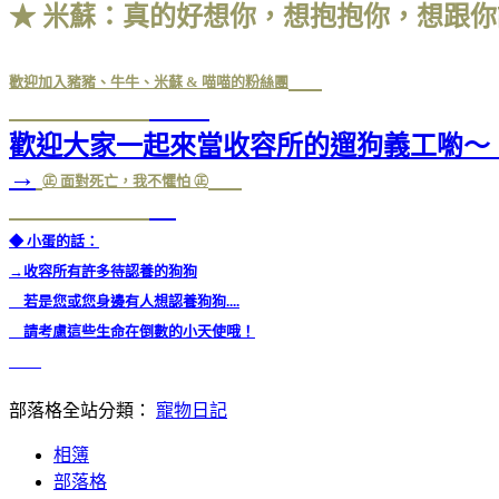
★ 米蘇：真的好想你，想抱抱你，想跟
歡迎加入豬豬、牛牛、米蘇 & 喵喵的粉絲團
歡迎大家一起來當收容所的遛狗義工
→
㊣ 面對死亡，我不懼怕 ㊣
◆ 小蛋的話：
→收容所有許多待認養的狗狗
若是您或您身邊有人想認養狗狗....
請考慮這些生命在倒數的小天使哦！
部落格全站分類：
寵物日記
相簿
部落格