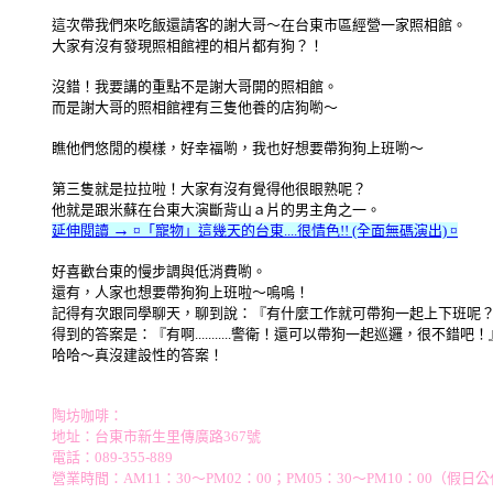
這次帶我們來吃飯還請客的謝大哥～在台東市區經營一家照相館。
大家有沒有發現照相館裡的相片都有狗？！
沒錯！我要講的重點不是謝大哥開的照相館。
而是謝大哥的照相館裡有三隻他養的店狗喲～
瞧他們悠閒的模樣，好幸福喲，我也好想要帶狗狗上班喲～
第三隻就是拉拉啦！大家有沒有覺得他很眼熟呢？
他就是跟米蘇在台東大演斷背山ａ片的男主角之一。
→
延伸閱讀
¤「寵物」這幾天的台東....很情色!! (全面無碼演出) ¤
好喜歡台東的慢步調與低消費喲。
還有，人家也想要帶狗狗上班啦～嗚嗚！
記得有次跟同學聊天，聊到說：『有什麼工作就可帶狗一起上下班呢
得到的答案是：『有啊...........警衛！還可以帶狗一起巡邏，很不錯吧！
哈哈～真沒建設性的答案！
陶坊咖啡：
地址：台東市新生里傳廣路367號
電話：089-355-889
營業時間：AM11：30～PM02：00；PM05：30～PM10：00（假日