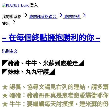
登入
我的部落格
我的部落格後台
我的帳號
登出
= 在每個終點擁抱勝利的你 =
跳到主文
◤豬豬、牛牛、米蘇到處遊走◢
◤妹妹、丸丸守護◢
★ 認養、協尋文請見右列的連結，請多幫
★ 豬豬：豬豬哥哥真是愈老愈愛爆衝耶你
★ 牛牛：要繼續每天討摸摸，連米蘇的