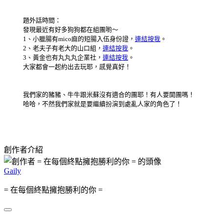
題外話時間：
發現最近有好多狗狗都在組團喲～
1、小臘腸有mico麻的短腸入伍身份證，
連結按我
。
2、老夫子有老大的山口組，
連結按我
。
3、黃金也有丸丸丸企業社，
連結按我
。
大家都會一起約出去玩耶，感覺真好！
我們家的豬豬、牛牛跟米蘇沒有適合的團耶！有人要開團嗎！
哈哈，不然我們家就是要繼續扮演到處亂人家的角色了！
創作者介紹
Gaily
= 在每個終點擁抱勝利的你 =