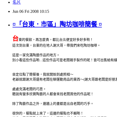
名片
Jun
06
Fri
2008
10:15
¤「台東．市區」陶坊咖啡簡餐 ¤
台
東的餐飲，再怎麼貴，都比台北便宜好多好多喲！
這次到台東，台東的在地人謝大哥，帶我們來吃陶坊咖啡。
這是一家充滿陶藝作品的地方。
別小看這些作品喲....這些作品可是老闆親手製作的呢！皆可出售給有
坐定位點了簡餐後，我就開始到處照相～
老爺就跟謝大哥還有老闆在聊運動用品的東西～(謝大哥跟老闆是好朋友
處處充滿老闆的巧思。
聽說有蠻多欣賞陶藝的人都會來找老闆買他的作品呢！
除了陶藝作品之外，連牆上的畫都是出自老闆的巧手。
很快的，餐點就上來了，這邊的餐點也不賴喲！