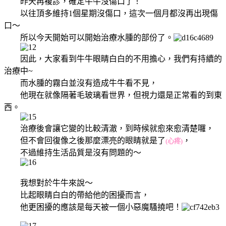
昨天再複診，確定牛牛沒傷口了！
以往頂多維持1個星期沒傷口，這次一個月都沒再出現傷
口～
所以今天開始可以開始治療水腫的部份了。
因此，大家看到牛牛眼睛白白的不用擔心，我們有持續的
治療中~
而水腫的霧白並沒有造成牛牛看不見，
他現在就像隔著毛玻璃看世界，但視力還是正常看的到東
西。
治療後會讓它變的比較清澈，到時候就愈來愈清楚囉，
但不會回復像之後那麼漂亮的眼睛就是了
，
(心疼)
不過維持生活品質是沒有問題的～
我想對於牛牛來說～
比起眼睛白白的帶給他的困擾而言，
他更困擾的應該是每天被一個小惡魔騷撓吧！