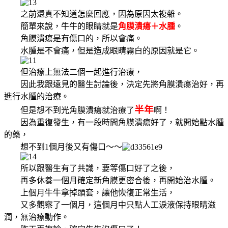
之前還真不知道怎麼回應，因為原因太複雜。
簡單來說，牛牛的眼睛就是
角膜潰瘍＋水腫
。
角膜潰瘍是有傷口的，所以會痛。
水腫是不會痛，但是造成眼睛霧白的原因就是它。
但治療上無法二個一起進行治療，
因此我跟遠見的醫生討論後，決定先將角膜潰瘍治好，再
進行水腫的治療。
半年
但是想不到光角膜潰瘍就治療了
啊！
因為重復發生，有一段時間角膜潰瘍好了，就開始點水腫
的藥，
想不到1個月後又有傷口～～
所以跟醫生有了共識，要等傷口好了之後，
再多休養一個月確定新角膜更密合後，再開始治水腫。
上個月牛牛拿掉頭套，讓他恢復正常生活，
又多觀察了一個月，這個月中只點人工淚液保持眼睛滋
潤，無治療動作。