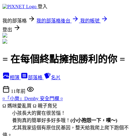
登入
我的部落格
我的部落格後台
我的帳號
登出
= 在每個終點擁抱勝利的你 =
相簿
部落格
名片
11年前
¤「小樂」Demby 安全門欄 ¤
Ω 媽咪愛亂買 Ω
親子育兒
小孩長大的實在很苦惱！
養狗真的簡單好多好多哦！
(小小抱怨一下，噗～)
尤其我家這個有原住民基因，整天給我爬上爬下跑個不
停。