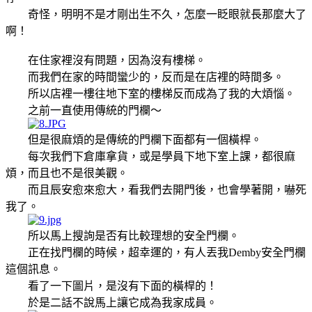
奇怪，明明不是才剛出生不久，怎麼一眨眼就長那麼大了
啊！
在住家裡沒有問題，因為沒有樓梯。
而我們在家的時間蠻少的，反而是在店裡的時間多。
所以店裡一樓往地下室的樓梯反而成為了我的大煩惱。
之前一直使用傳統的門欄～
但是很麻煩的是傳統的門欄下面都有一個橫桿。
每次我們下倉庫拿貨，或是學員下地下室上課，都很麻
煩，而且也不是很美觀。
而且辰安愈來愈大，看我們去開門後，也會學著開，嚇死
我了。
所以馬上搜詢是否有比較理想的安全門欄。
正在找門欄的時候，超幸運的，有人丟我Demby安全門欄
這個訊息。
看了一下圖片，是沒有下面的橫桿的！
於是二話不說馬上讓它成為我家成員。