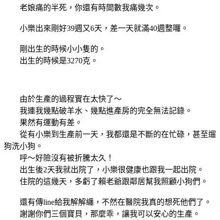
老娘痛的半死，你還有時間數我痛幾次。
小樂出來剛好39週又6天，差一天就滿40週整囉。
剛出生的時候小小隻的。
出生的時候是3270克。
由於生產的過程實在太快了～
我連我幾點破羊水、幾點進產房的完全無法記錄。
果然有運動有差。
從有小樂到生產前一天，我都還是不斷的在忙碌，甚至遛
狗洗小狗。
呼～好險沒有被折騰太久！
出生後2天我就出院了，小樂很健康也跟我一起出院。
住院的這幾天，多虧了賴老爺跟鄰居幫我照顧小狗們。
還有傳line給我解解纏，不然在醫院我真的想死他們了。
謝謝你們三個寶貝，那麼乖，讓我可以安心的生產。