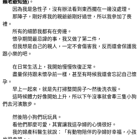
賴老爺知道)
。
因為我是急性子，沒有辦法看到東西擱在一邊沒處理。
那陣子，剛好疼我的親爺爺剛好過世，所以我參加了喪
禮。
所有的細節我都有在旁邊。
懷孕期間最忌諱的事，我又做了第二件，
但我想是自己的親人，一定不會傷害我，反而還會保護我
跟小樂的吧。
在日常生活上，我開始慢慢恢復正常。
盡量保持跟未懷孕前一樣，甚至有時候我還會忘記自己懷
孕。
早上一起來，就是先打掃整間房子～然後洗衣服。
這時候體力好像開始上升，所以下午沒事就會牽三隻小狗
們去河濱散步。
然後陪小狗們玩玩具。
看他們那麼可愛，其實讓我這孕婦的心情很好。
我的婦產科醫生就說：「有動物陪伴的孕婦好幸福，小孩