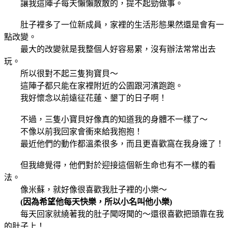
讓我這陣子每天懶懶散散的，提不起勁做事。
肚子裡多了一位新成員，家裡的生活形態果然還是會有一
點改變。
最大的改變就是我整個人好容易累，沒有辦法常常出去
玩。
所以很對不起三隻狗寶貝～
這陣子都只能在家裡附近的公園跟河濱跑跑。
我好懷念以前遠征花蓮、墾丁的日子啊！
不過，三隻小寶貝好像真的知道我的身體不一樣了～
不像以前我回家會衝來給我抱抱！
最近他們的動作都溫柔很多，而且更喜歡窩在我身邊了！
但我總覺得，他們對於迎接這個新生命也有不一樣的看
法。
像米蘇，就好像很喜歡我肚子裡的小樂～
(因為希望他每天快樂，所以小名叫他小樂)
每天回家就繞著我的肚子聞呀聞的～還很喜歡把頭靠在我
的肚子上！