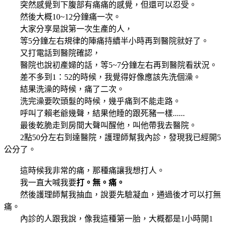
突然感覺到下腹部有痛痛的感覺，但還可以忍受。
然後大概10~12分鐘痛一次。
大家分享是說第一次生產的人，
等5分鐘左右規律的陣痛持續半小時再到醫院就好了。
又打電話到醫院確認，
醫院也說初產婦的話，等5~7分鐘左右再到醫院看狀況。
差不多到1：52的時候，我覺得好像應該先洗個澡。
結果洗澡的時候，痛了二次。
洗完澡要吹頭髮的時候，幾乎痛到不能走路。
呼叫了賴老爺幾聲，結果他睡的跟死豬一樣......
最後乾脆走到房間大聲叫醒他，叫他帶我去醫院。
2點50分左右到達醫院，護理師幫我內診，發現我已經開5
公分了。
這時候我非常的痛，那種痛讓我想打人。
我一直大喊我要
打。無。痛。
然後護理師幫我抽血，說要先驗凝血，通過後才可以打無
痛。
內診的人跟我說，像我這種第一胎，大概都是1小時開1