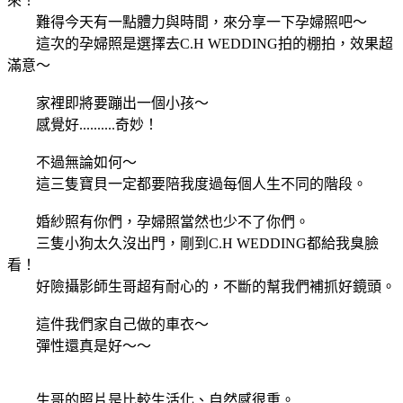
來！
難得今天有一點體力與時間，來分享一下孕婦照吧～
這次的孕婦照是選擇去C.H WEDDING拍的棚拍，效果超
滿意～
家裡即將要蹦出一個小孩～
感覺好..........奇妙！
不過無論如何～
這三隻寶貝一定都要陪我度過每個人生不同的階段。
婚紗照有你們，孕婦照當然也少不了你們。
三隻小狗太久沒出門，剛到C.H WEDDING都給我臭臉
看！
好險攝影師生哥超有耐心的，不斷的幫我們補抓好鏡頭。
這件我們家自己做的車衣～
彈性還真是好～～
生哥的照片是比較生活化、自然感很重。