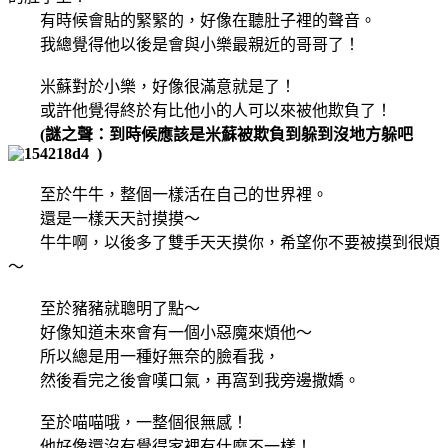
有時候會貼的緊緊的，好像在聽肚子裡的聲音。
我總覺得他以後是會與小樂最親近的哥哥了！
米蘇對於小樂，好像很滿意就是了！
或許他覺得終於有比他小的人可以來被他欺負了！
(謎之聲：到時候應該是米蘇被欺負到躲到沒地方躲吧
)
至於牛牛，整個一樣活在自己的世界裡。
還是一樣天天討摸摸～
牛牛啊，以後多了雙手天天摸你，希望你不要被摸到很煩
～
至於豬豬就聰明了點～
好像知道未來會有一個小惡魔來煩他～
所以總是用一種好無奈的臉看我，
然後看完之後會嘆口氣，再窩到我旁邊撒嬌。
至於喵喵哦，一整個很無感！
他好像還沒有覺得家裡有什麼不一樣！