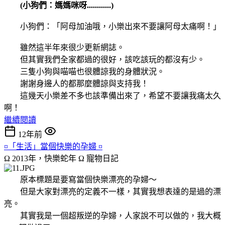
(小狗們：媽媽咪呀............)
小狗們：「阿母加油哦，小樂出來不要讓阿母太痛啊！」
雖然這半年來很少更新網誌。
但其實我們全家都過的很好，該吃該玩的都沒有少。
三隻小狗與喵喵也很體諒我的身體狀況。
謝謝身邊人的都那麼體諒與支持我！
這幾天小樂差不多也該準備出來了，希望不要讓我痛太久
啊！
繼續閱讀
12年前
¤「生活」當個快樂的孕婦 ¤
Ω 2013年，快樂蛇年 Ω
寵物日記
原本標題是要寫當個快樂漂亮的孕婦～
但是大家對漂亮的定義不一樣，其實我想表達的是過的漂
亮。
其實我是一個超叛逆的孕婦，人家說不可以做的，我大概