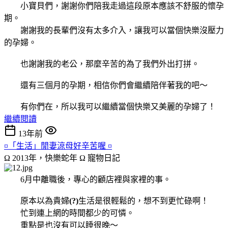
小寶貝們，謝謝你們陪我走過這段原本應該不舒服的懷孕
期。
謝謝我的長輩們沒有太多介入，讓我可以當個快樂沒壓力
的孕婦。
也謝謝我的老公，那麼辛苦的為了我們外出打拼。
還有三個月的孕期，相信你們會繼續陪伴著我的吧～
有你們在，所以我可以繼續當個快樂又美麗的孕婦了！
繼續閱讀
13年前
¤「生活」閒妻涼母好辛苦喔 ¤
Ω 2013年，快樂蛇年 Ω
寵物日記
6月中離職後，專心的顧店裡與家裡的事。
原本以為貴婦
(?)
生活是很輕鬆的，想不到更忙碌啊！
忙到連上網的時間都少的可憐。
重點是也沒有可以睡很晚～