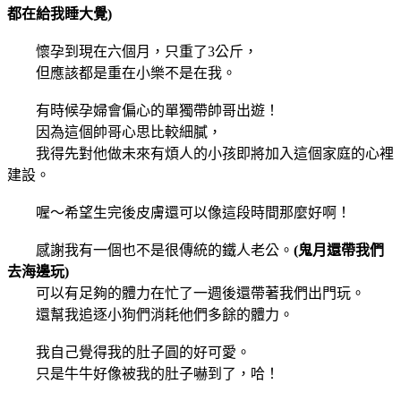
都在給我睡大覺)
懷孕到現在六個月，只重了3公斤，
但應該都是重在小樂不是在我。
有時候孕婦會偏心的單獨帶帥哥出遊！
因為這個帥哥心思比較細膩，
我得先對他做未來有煩人的小孩即將加入這個家庭的心裡
建設。
喔～希望生完後皮膚還可以像這段時間那麼好啊！
感謝我有一個也不是很傳統的鐵人老公。
(鬼月還帶我們
去海邊玩)
可以有足夠的體力在忙了一週後還帶著我們出門玩。
還幫我追逐小狗們消耗他們多餘的體力。
我自己覺得我的肚子圓的好可愛。
只是牛牛好像被我的肚子嚇到了，哈！