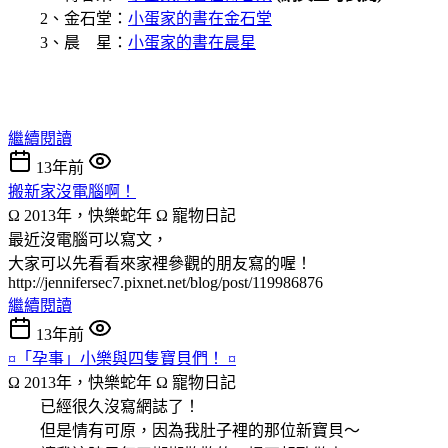
2、金石堂：
小蛋家的書在金石堂
3、晨 星：
小蛋家的書在晨星
繼續閱讀
13年前
搬新家沒電腦啊！
Ω 2013年，快樂蛇年 Ω
寵物日記
最近沒電腦可以寫文，
大家可以先看看來家裡參觀的朋友寫的喔！
http://jennifersec7.pixnet.net/blog/post/119986876
繼續閱讀
13年前
¤「孕事」小樂與四隻寶貝們！ ¤
Ω 2013年，快樂蛇年 Ω
寵物日記
已經很久沒寫網誌了！
但是情有可原，因為我肚子裡的那位新寶貝～