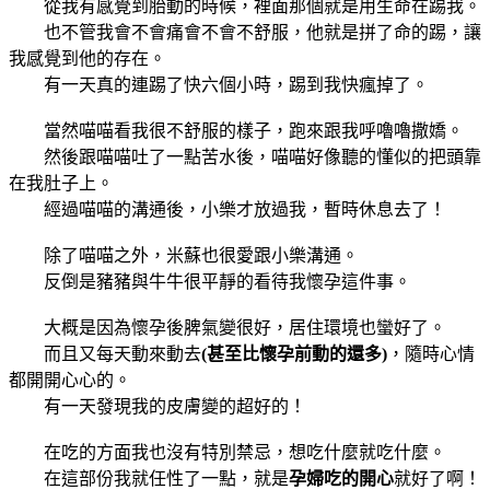
從我有感覺到胎動的時候，裡面那個就是用生命在踢我。
也不管我會不會痛會不會不舒服，他就是拼了命的踢，讓
我感覺到他的存在。
有一天真的連踢了快六個小時，踢到我快瘋掉了。
當然喵喵看我很不舒服的樣子，跑來跟我呼嚕嚕撒嬌。
然後跟喵喵吐了一點苦水後，喵喵好像聽的懂似的把頭靠
在我肚子上。
經過喵喵的溝通後，小樂才放過我，暫時休息去了！
除了喵喵之外，米蘇也很愛跟小樂溝通。
反倒是豬豬與牛牛很平靜的看待我懷孕這件事。
大概是因為懷孕後脾氣變很好，居住環境也蠻好了。
而且又每天動來動去
(甚至比懷孕前動的還多)
，隨時心情
都開開心心的。
有一天發現我的皮膚變的超好的！
在吃的方面我也沒有特別禁忌，想吃什麼就吃什麼。
在這部份我就任性了一點，就是
孕婦吃的開心
就好了啊！