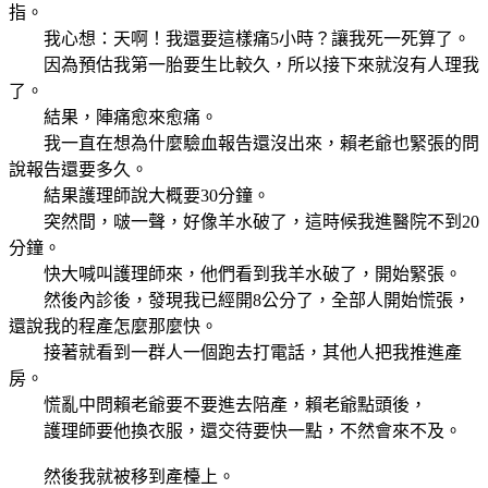
指。
我心想：天啊！我還要這樣痛5小時？讓我死一死算了。
因為預估我第一胎要生比較久，所以接下來就沒有人理我
了。
結果，陣痛愈來愈痛。
我一直在想為什麼驗血報告還沒出來，賴老爺也緊張的問
說報告還要多久。
結果護理師說大概要30分鐘。
突然間，啵一聲，好像羊水破了，這時候我進醫院不到20
分鐘。
快大喊叫護理師來，他們看到我羊水破了，開始緊張。
然後內診後，發現我已經開8公分了，全部人開始慌張，
還說我的程產怎麼那麼快。
接著就看到一群人一個跑去打電話，其他人把我推進產
房。
慌亂中問賴老爺要不要進去陪產，賴老爺點頭後，
護理師要他換衣服，還交待要快一點，不然會來不及。
然後我就被移到產檯上。