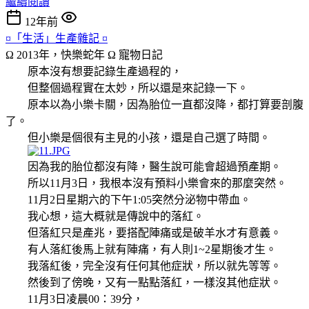
繼續閱讀
12年前
¤「生活」生產雜記 ¤
Ω 2013年，快樂蛇年 Ω
寵物日記
原本沒有想要記錄生產過程的，
但整個過程實在太妙，所以還是來記錄一下。
原本以為小樂卡關，因為胎位一直都沒降，都打算要剖腹
了。
但小樂是個很有主見的小孩，還是自己選了時間。
因為我的胎位都沒有降，醫生說可能會超過預產期。
所以11月3日，我根本沒有預料小樂會來的那麼突然。
11月2日星期六的下午1:05突然分泌物中帶血。
我心想，這大概就是傳說中的落紅。
但落紅只是產兆，要搭配陣痛或是破羊水才有意義。
有人落紅後馬上就有陣痛，有人則1~2星期後才生。
我落紅後，完全沒有任何其他症狀，所以就先等等。
然後到了傍晚，又有一點點落紅，一樣沒其他症狀。
11月3日凌晨00：39分，