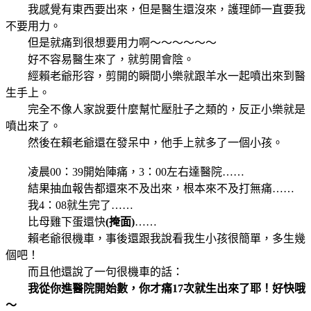
我感覺有東西要出來，但是醫生還沒來，護理師一直要我
不要用力。
但是就痛到很想要用力啊～～～～～～
好不容易醫生來了，就剪開會陰。
經賴老爺形容，剪開的瞬間小樂就跟羊水一起噴出來到醫
生手上。
完全不像人家說要什麼幫忙壓肚子之類的，反正小樂就是
噴出來了。
然後在賴老爺還在發呆中，他手上就多了一個小孩。
凌晨00：39開始陣痛，3：00左右達醫院……
結果抽血報告都還來不及出來，根本來不及打無痛……
我4：08就生完了……
比母雞下蛋還快
(掩面)
……
賴老爺很機車，事後還跟我說看我生小孩很簡單，多生幾
個吧！
而且他還說了一句很機車的話：
我從你進醫院開始數，你才痛17次就生出來了耶！好快哦
～