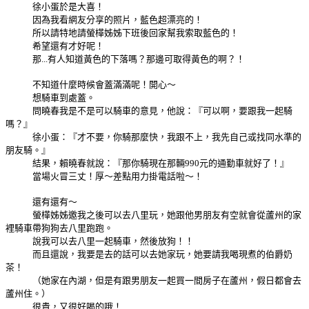
徐小蛋於是大喜！
因為我看網友分享的照片，藍色超漂亮的！
所以請特地請螢樺姊姊下班後回家幫我索取藍色的！
希望還有才好呢！
那...有人知道黃色的下落嗎？那邊可取得黃色的啊？！
不知道什麼時候會蓋滿滿呢！開心～
想騎車到處蓋。
問曉春我是不是可以騎車的意見，他說：『可以啊，要跟我一起騎
嗎？』
徐小蛋：『才不要，你騎那麼快，我跟不上，我先自己或找同水準的
朋友騎。』
結果，賴曉春就說：『那你騎現在那輛990元的通勤車就好了！』
當場火冒三丈！厚～差點用力掛電話啦～！
還有還有～
螢樺姊姊邀我之後可以去八里玩，她跟他男朋友有空就會從蘆州的家
裡騎車帶狗狗去八里跑跑。
說我可以去八里一起騎車，然後放狗！！
而且還說，我要是去的話可以去她家玩，她要請我喝現煮的伯爵奶
茶！
（她家在內湖，但是有跟男朋友一起買一間房子在蘆州，假日都會去
蘆州住。）
很貴，又很好喝的哦！