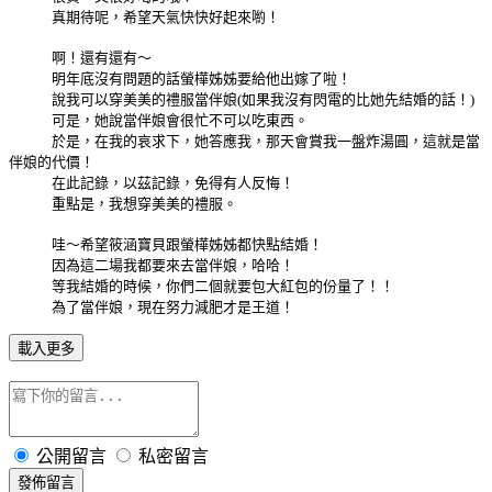
真期待呢，希望天氣快快好起來喲！
啊！還有還有～
明年底沒有問題的話螢樺姊姊要給他出嫁了啦！
說我可以穿美美的禮服當伴娘(如果我沒有閃電的比她先結婚的話！
)
可是，她說當伴娘會很忙不可以吃東西。
於是，在我的哀求下，她答應我，那天會賞我一盤炸湯圓，這就是當
伴娘的代價！
在此記錄，以茲記錄，免得有人反悔！
重點是，我想穿美美的禮服。
哇～希望筱涵寶貝跟螢樺姊姊都快點結婚！
因為這二場我都要來去當伴娘，哈哈！
等我結婚的時候，你們二個就要包大紅包的份量了！！
為了當伴娘，現在努力減肥才是王道！
載入更多
公開留言
私密留言
發佈留言