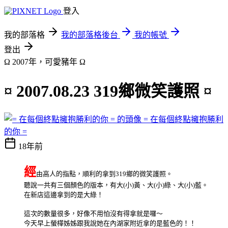
登入
我的部落格
我的部落格後台
我的帳號
登出
Ω 2007年，可愛豬年 Ω
¤ 2007.08.23 319鄉微笑護照 ¤
= 在每個終點擁抱勝利
的你 =
18年前
經
由高人的指點，順利的拿到319鄉的微笑護照。
聽說一共有三個顏色的版本，有大(小)黃、大(小)綠、大(小)藍。
在新店這邊拿到的是大綠！
這次的數量很多，好像不用怕沒有得拿就是囉～
今天早上螢樺姊姊跟我說她在內湖家附近拿的是藍色的！！