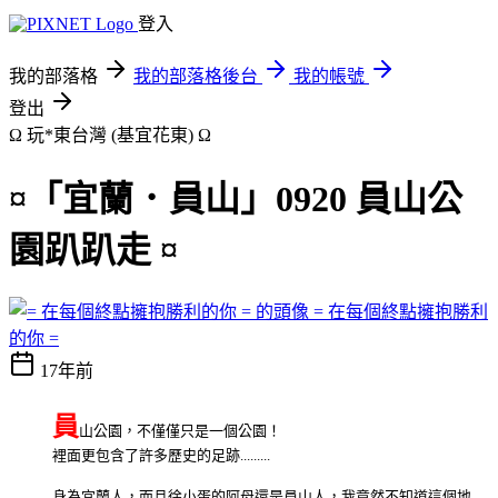
登入
我的部落格
我的部落格後台
我的帳號
登出
Ω 玩*東台灣 (基宜花東) Ω
¤「宜蘭．員山」0920 員山公
園趴趴走 ¤
= 在每個終點擁抱勝利
的你 =
17年前
員
山公園，不僅僅只是一個公園！
裡面更包含了許多歷史的足跡.........
身為宜蘭人，而且徐小蛋的阿母還是員山人，我竟然不知道這個地