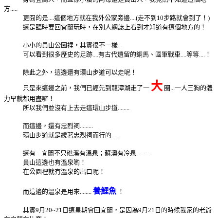
方.....
更囧的是....這個地方就在我外公家旁邊....(走不到10步路就會到了！)
還是臨時要回宜蘭玩時，在別人網誌上看到才知道有這個地方的！
小小的員山公園裡，其實很不一樣....
可以看到很多歷史的足跡....有古代遺留的銅馬、國軍戰車....等等....！
除此之外，這邊還有環山步道可以走呢！
大
只是來這邊之前，我們已經先到龍潭湖走了一
圈...一人三狗的體
力早就都用盡囉！
所以我們並沒有上去走這環山步道........
而這邊，還有忠烈祠.........
環山步道就是繞著忠烈祠而行的.....
還有....宜蘭不只礁溪有溫泉；蘇澳有冷泉..........
員山這邊也有溫泉喲！
在公園裡就有溫泉的出口呢！
養鯉魚
而這邊的溫泉是用來........
！
其實9月20~21日這星期會回宜蘭，是因為9月21日的時候我家的老爺