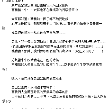
在宜蘭有比賽！
原本我是預定星期日直接當天來回宜蘭的.......
而豬豬、牛牛、米蘇也不在我攜帶的行李清單中.............
大家都知道，豬豬前一陣子都不給我吃飯！
心疼至極的我，想說就帶他出門玩吧.......看他的心情會不會美麗一
點.....
或是把他操累一點看他會不會吃飯..........
因此，我一個人就臨時決定星期六就把他們帶出門去玩2天1夜了........
(老爺因為星期五就先到宜蘭準備比賽的事宜，所以無法同行..........)
瞧豬豬，那陣子瘦到骨頭都明顯的凸出來哩！(現在又長肉了..........)
尤其當牛牛跟豬豬走在一起的時候..........
不知情的人還會以為我比較疼牛牛.......都把飯給牛牛吃不給豬豬吃
呢！
這天，我們就在員山公園內隨意走走.........
員山公園內，水池跟水坑特多！
而我們去宜蘭那時候的天氣真的非常的熱..........
出乎意料之外的.........平常下水還要三催四請的豬豬跟米蘇，這天超級
想下水！