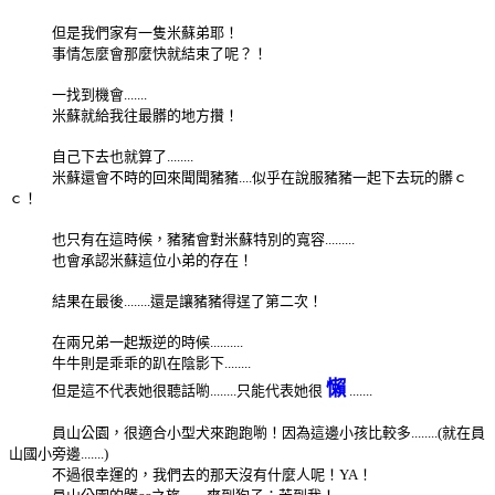
但是我們家有一隻米蘇弟耶！
事情怎麼會那麼快就結束了呢？！
一找到機會.......
米蘇就給我往最髒的地方攢！
自己下去也就算了........
米蘇還會不時的回來聞聞豬豬....似乎在說服豬豬一起下去玩的髒ｃ
ｃ！
也只有在這時候，豬豬會對米蘇特別的寬容.........
也會承認米蘇這位小弟的存在！
結果在最後........還是讓豬豬得逞了第二次！
在兩兄弟一起叛逆的時候..........
牛牛則是乖乖的趴在陰影下........
懶
但是這不代表她很聽話喲........只能代表她很
.......
員山公園，很適合小型犬來跑跑喲！因為這邊小孩比較多........(就在員
山國小旁邊.......)
不過很幸運的，我們去的那天沒有什麼人呢！YA！