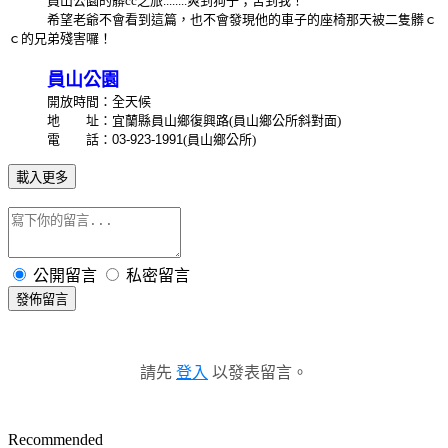
員山公園的髒cc之旅........爽到狗子；苦到我！
希望老爺不會看到這篇，也不會發現他的車子的座椅那天被二隻髒ｃ
ｃ的兄弟殘害囉！
員山公園
開放時間：全天候
地 址：宜蘭縣員山鄉復興路
(員山鄉公所斜對面)
電 話：
03-923-1991
(員山鄉公所)
載入更多
公開留言
私密留言
發佈留言
請先
登入
以發表留言。
Recommended