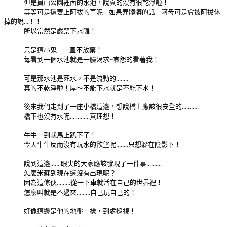
但是員山公園裡面的水池，說真的沒有很乾淨啦！
等等可是還要上阿拔的車呢....如果弄髒髒的話....阿母可是會被阿拔休
掉的說...！！
所以當然是嚴禁下水囉！
只是這小鬼....一直不放棄！
每看到一個水池就是一臉渴求+哀怨的看著我！
可是那水池是死水，不是流動的........
真的不乾淨啦！厚～不能下水就是不能下水！
後來我們走到了一座小橋這邊，想說橋上應該很安全的...........
橋下也沒有水呢.............真理想！
牛牛一到就馬上趴下了！
今天牛牛反而沒有玩水的欲望呢........只想躲在陰影下！
說到這邊.......眼尖的大家應該發現了一件事..........
怎麼米蘇到現在還沒有出現呢？
因為這傢伙.........從一下車就活在自己的世界裡！
怎麼叫就是不過來.........自己玩自己的！
好像這邊是他的地盤一樣，到處巡視！