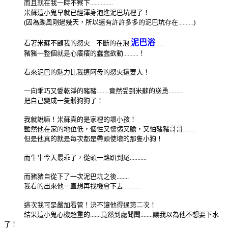
而且就在我一時不察下...............
米蘇這小鬼早就已經渾身泡進泥巴坑裡了！
(因為颱風剛過幾天，所以還有許許多多的泥巴坑存在..........)
泥巴浴
看著米蘇不顧我的怒火....不斷的在泡
.....
豬豬一整個就是心癢癢的蠢蠢欲動..........！
看來泥巴的魅力比我這阿母的怒火還要大！
一向乖巧又愛乾淨的豬豬........竟然受到米蘇的慫恿.........
把自己變成一隻髒狗狗了！
我就說嘛！米蘇真的是家裡的壞小孩！
雖然他在家的地位低，個性又懦弱又膽，又怕豬豬哥哥........
但是他真的就是每次都是帶頭使壞的那隻小狗！
而牛牛今天最乖了，從頭一路趴到尾...........
而豬豬自從下了一次泥巴坑之後........
我看的出來他一直想再找機會下去...........
這次我可是嚴加看管！決不讓他得逞第二次！
結果這小鬼心機超重的.......竟然到處聞聞........讓我以為他不想要下水
了！