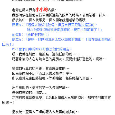
小小的
老爺在鐵人界有
名氣～
我那時候在拍他自行車回折返點的照片的時候，後面站著一群人....
然後其中一個人就跟另一個人開始說起老爺的戰蹟....
觀眾A：『這個人游泳比較弱，但是自行車跟跑步超強的，
所以他剛剛游泳蠻後面起來的，現在拼到前面了！』
觀眾B：『真的假的啊！』
觀眾A：『是啊，他剛剛游泳比XXX還晚起來耶！！現在還那麼前面
回來！』
PS：他們口中的XXX好像是他們的朋友。
噗～我就在前面一邊拍照一邊很低調的聽.........
聽著身後的人在討論自己的男朋友，感覺好怪好害羞喲，噗噗～
拍完自行車的照片後，其實就蠻累的～
因為我睡眠不足，而且天氣又熱咩！呼～
所以我就先跑回終點囉～等著拍第一名進終點的畫面～
出乎意料的，這次的第一名是謝昇諺～
是個有禮貌的小朋友.....
之前有來我這邊抓墾丁113跟洄瀾鐵人三項的照片，都有特地來留言
道謝～！
這次統一盃鐵人三項的報名人數真的爆多的～