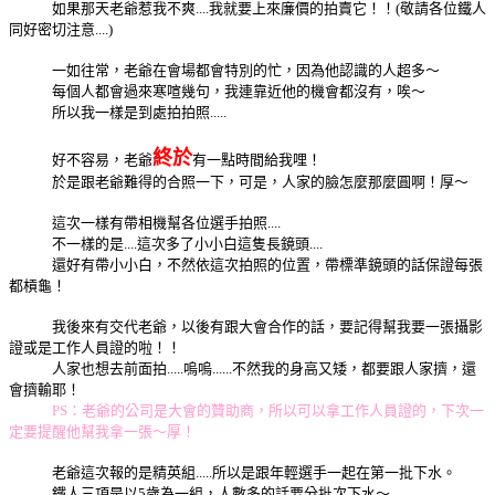
如果那天老爺惹我不爽....我就要上來廉價的拍賣它！！(敬請各位鐵人
同好密切注意....)
一如往常，老爺在會場都會特別的忙，因為他認識的人超多～
每個人都會過來寒喧幾句，我連靠近他的機會都沒有，唉～
所以我一樣是到處拍拍照.....
終於
好不容易，老爺
有一點時間給我哩！
於是跟老爺難得的合照一下，可是，人家的臉怎麼那麼圓啊！厚～
這次一樣有帶相機幫各位選手拍照....
不一樣的是....這次多了小小白這隻長鏡頭....
還好有帶小小白，不然依這次拍照的位置，帶標準鏡頭的話保證每張
都槓龜！
我後來有交代老爺，以後有跟大會合作的話，要記得幫我要一張攝影
證或是工作人員證的啦！！
人家也想去前面拍.....嗚嗚......不然我的身高又矮，都要跟人家擠，還
會擠輸耶！
PS：老爺的公司是大會的贊助商，所以可以拿工作人員證的，下次一
定要提醒他幫我拿一張～厚！
老爺這次報的是精英組.....所以是跟年輕選手一起在第一批下水。
鐵人三項是以5歲為一組，人數多的話要分批次下水～