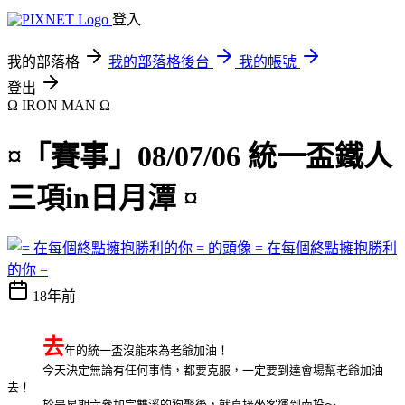
登入
我的部落格
我的部落格後台
我的帳號
登出
Ω IRON MAN Ω
¤「賽事」08/07/06 統一盃鐵人
三項in日月潭 ¤
= 在每個終點擁抱勝利
的你 =
18年前
去
年的統一盃沒能來為老爺加油！
今天決定無論有任何事情，都要克服，一定要到達會場幫老爺加油
去！
於是星期六參加完雙溪的狗聚後，就直接坐客運到南投～