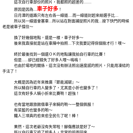
這次自行車部份的照片，我都照的超差的.........
車子好多
原因是因為....
！
日月潭的道路只有左右各一線道.....而一線道封起來給選手比....
所以另一線道會塞車....所以站在對面捕捉照片的我....按下快門的時候
老是被車子擋住～
換了好幾個地點，還是一樣，車子好多～
後來我直接就是站在車陣中拍照....下次我要記得保個險才行！噗～
終於最後找到一個還ＯＫ的地點讓我拍自行車的比賽！
但是.......卻已經錯失了好多人哩～嗚嗚！
也由於場地的關係，這次沒有辦法照出速度感的照片，只能用凍結的
手法了！
大概是因為近年來推廣『節能減碳』～
所以騎自行車的人變多了，尤其是小折也變多了！
這次有好多人騎小折來比賽喲！超強！
也有當地跟旅館借車子來騎的喲～一整個佩服！
有菜藍的也蠻多的喲～
鐵人三項真的愈來愈全民化了呢！棒！
果然，這次老爺沒有失常啦！腳傷應該是好了～
所以自行車又追了超多人，非常的前面回來.........