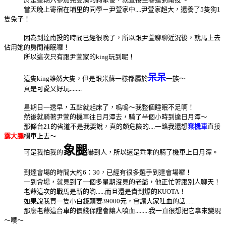
當天晚上寄宿在埔里的同學－尹萱家中....尹萱家超大，還養了5隻狗1
隻兔子！
因為到達南投的時間已經很晚了，所以跟尹萱聊聊近況後，就馬上去
佔用她的房間補眠囉！
所以這次只有跟尹萱家的king玩到呢！
呆呆
這隻king雖然大隻，但是跟米蘇一樣都屬於
一族～
真是可愛又好玩........
星期日一透早，五點就起床了，嗚嗚～我整個睡眠不足啊！
然後就騎著尹萱的機車往日月潭去，騎了半個小時到達日月潭～
那條台21的省道不是我要說，真的頗危險的....一路我還想
棄機車
直接
露大腿
欄車上去～
象腿
可是我怕我的
嚇到人，所以還是乖乖的騎了機車上日月潭。
到達會場的時間大約6：30，已經有很多選手到達會場囉！
一到會場，就見到了一個多星期沒見的老爺，他正忙著跟別人聊天！
老爺這次的戰馬是新的喲......而且還是貴到爆的KUOTA！
如果說我買一隻小白鏡頭要39000元，會讓大家吐血的話......
那麼老爺這台車的價錢保證會讓人噴血.....
....我一直很想把它拿來變現
～噗～