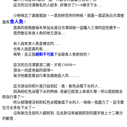
這次的日月潭報名的人超多...好像分了5～6梯次下水.....
小時候忘了誰跟我說，一直到研究所的時候，我還一直認為日月潭裡
食人魚
面有
！
我真的很佩服每年參加泳渡日月潭與統一盃鐵人三項的這些選手～
竟然敢在有食人魚的地方游泳.....
有人說有食人魚是傳言的.......
也有人說是真的有.......
唉喲，反正我
絕對不可能
下去跟食人魚對抗的！
這次的日月潭要游二圈，才有1500M～
游泳一向是老爺的弱項～
每次他都是靠自行車及路跑追人的..............
這次游泳的照片我只拍到紅、黃、紫色泳帽下水的人....
因為粉紅色泳帽下水的時候...老爺已經游上來很久哩，所以我就跑去
照自行車了～
所以相簿裡沒有粉紅色泳帽後面下水的人，嗚嗚～我盡力了，這次實
在分太多批下水了～
沒有辦法全部的人都照到...在此對沒有被我照到的選手致上十二萬分
的歉意...