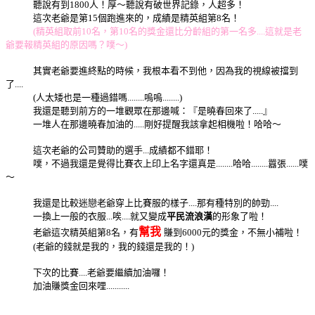
聽說有到1800人！厚～聽說有破世界記錄，人超多！
這次老爺是第15個跑進來的，成績是精英組第8名！
(精英組取前10名，第10名的獎金還比分齡組的第一名多....這就是老
爺要報精英組的原因嗎？噗～)
其實老爺要進終點的時候，我根本看不到他，因為我的視線被擋到
了....
(人太矮也是一種過錯嗎........嗚嗚........)
我還是聽到前方的一堆觀眾在那邊喊：『是曉春回來了.....』
一堆人在那邊曉春加油的.....剛好提醒我該拿起相機啦！哈哈～
這次老爺的公司贊助的選手...成績都不錯耶！
噗，不過我還是覺得比賽衣上印上名字還真是........哈哈........囂張......噗
～
我還是比較迷戀老爺穿上比賽服的樣子....那有種特別的帥勁....
一換上一般的衣服...唉....就又變成
平民流浪漢
的形象了啦！
幫我
老爺這次精英組第8名，有
賺到6000元的獎金，不無小補啦！
(老爺的錢就是我的，我的錢還是我的！)
下次的比賽....老爺要繼續加油囉！
加油賺獎金回來哩...........