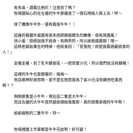
有多高，請看比例尺！注意到了嗎？
牧場還貼心的在左邊的牛牛那邊放了一張石椅給人爬上去！呼～
除了雕像牛牛外，還有看版牛牛！！
這邊的餐廳外面還有很多廚師跟服務生的雕像，很有英國風！
徐小蛋：廚師說我不挑食，有夠乖的，所以給我摸摸頭！噗～
這時老爺如果在的時候，他就會回：『見鬼啦！妳是我看過最挑食的
人！』
走著走著，到了乳牛餵食區，一把草要20元，所以我們就沒有餵囉！
這裡的牛牛也是關著的，嗚嗚～
而且眼神好哀怨喲，是不是在抱怨我為了省20元沒有餵他吃東西
啊？？
剛剛那隻是小牛牛，現在這二隻是大牛牛。
而且右邊的大牛牛竟然還掛頭給我看耶，真的很像家裡的牛牛喲！
偷偷親熱的二隻牛牛，呼～
牧場裡連工作車都是牛牛花紋喲！好可愛！