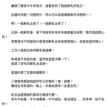
離開了餵食牛牛的地方，接著來到了製造鮮乳的地方。
這邊的流程一切透明化，所以可以從玻璃看製作流程喲～！
啊！一瓶鮮乳出來了！一瓶鮮乳出來了！
出來一瓶鮮乳後，接下來就有好多好多瓶跟著出來喲！看的我超開心
的！
其實我也不知道為什麼我到鮮乳出來會那麼開心，但是就是好開心！
工作人員把出來的鮮乳裝箱囉！
牧場差不多逛完後，當然就是要消費一下！
我買了好吃的鮮乳冰淇淋～
盈璇則買了乳酪與優酪乳！
三樣東西都超純超好吃又好喝的！推！超推！
難怪在來牧場的一路上，同事就直呼一定要去吃！
紀念品屋裡面的東西也都很可愛～
有牛牛鉛筆、牛牛按摩棒、牛牛錢包、馬兒錢包……好多喲，說不完
的～