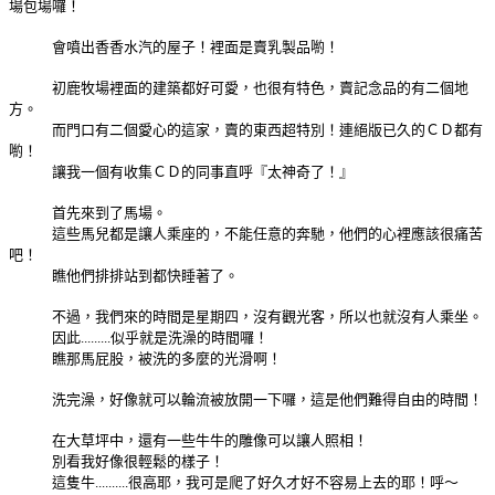
場包場囉！
會噴出香香水汽的屋子！裡面是賣乳製品喲！
初鹿牧場裡面的建築都好可愛，也很有特色，賣記念品的有二個地
方。
而門口有二個愛心的這家，賣的東西超特別！連絕版已久的ＣＤ都有
喲！
讓我一個有收集ＣＤ的同事直呼『太神奇了！』
首先來到了馬場。
這些馬兒都是讓人乘座的，不能任意的奔馳，他們的心裡應該很痛苦
吧！
瞧他們排排站到都快睡著了。
不過，我們來的時間是星期四，沒有觀光客，所以也就沒有人乘坐。
因此.........似乎就是洗澡的時間囉！
瞧那馬屁股，被洗的多麼的光滑啊！
洗完澡，好像就可以輪流被放開一下囉，這是他們難得自由的時間！
在大草坪中，還有一些牛牛的雕像可以讓人照相！
別看我好像很輕鬆的樣子！
這隻牛..........很高耶，我可是爬了好久才好不容易上去的耶！呼～