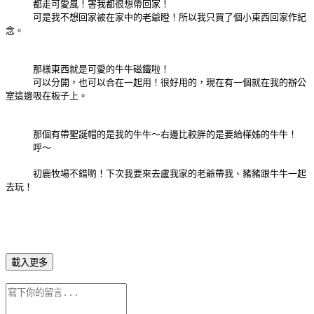
都走可愛風！害我都很想帶回家！
可是我不想回家被在家中的老爺瞪！所以我只買了個小東西回家作紀
念。
那樣東西就是可愛的牛牛磁鐵啦！
可以分開，也可以合在一起用！很好用的，現在有一個就在我的辦公
室這邊吸在板子上。
那個有帶聖誕帽的是我的牛牛～右邊比較胖的是要給樺姊的牛牛！
呼～
初鹿牧場不錯喲！下次我要來去盧我家的老爺帶我、豬豬跟牛牛一起
去玩！
載入更多