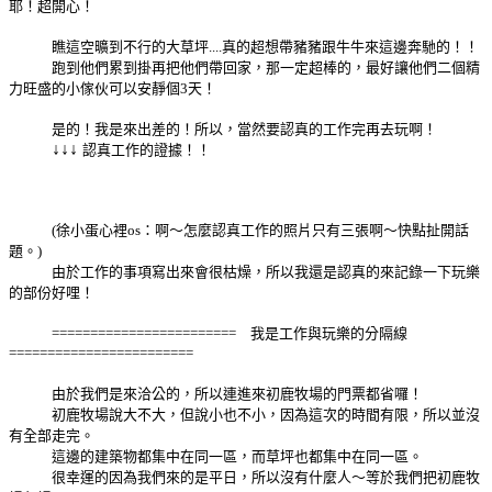
耶！超開心！
瞧這空曠到不行的大草坪....真的超想帶豬豬跟牛牛來這邊奔馳的！！
跑到他們累到掛再把他們帶回家，那一定超棒的，最好讓他們二個精
力旺盛的小傢伙可以安靜個3天！
是的！我是來出差的！所以，當然要認真的工作完再去玩啊！
↓
↓
↓
認真工作的證據！！
(徐小蛋心裡os：啊～怎麼認真工作的照片只有三張啊～快點扯開話
題。)
由於工作的事項寫出來會很枯燥，所以我還是認真的來記錄一下玩樂
的部份好哩！
======================== 我是工作與玩樂的分隔線
========================
由於我們是來洽公的，所以連進來初鹿牧場的門票都省囉！
初鹿牧場說大不大，但說小也不小，因為這次的時間有限，所以並沒
有全部走完。
這邊的建築物都集中在同一區，而草坪也都集中在同一區。
很幸運的因為我們來的是平日，所以沒有什麼人～等於我們把初鹿牧